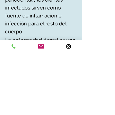
infectados sirven como
fuente de inflamación e
infección para el resto del
cuerpo.
La enfermedad dental es uno
de los problemas más
comunes que vemos en
perros y gatos. Puede
provocar babeo, desgana
para comer, hinchazón, mal
aliento, enrojecimiento de las
encías, dientes flojos y
decoloración de los dientes.